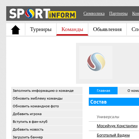
Символика
Партнеры
Кон
Турниры
Команды
Обьявления
Сп
Заполнить информацию о команде
Главная
О ком
Обновить эмблему команды
Состав
Обновить командное фото
Добавить игрока
Универсалы
Вступить в фан-клуб
Мосийчук Константин
Добавить новость
Боготалый Вадим
Загрузить баннер