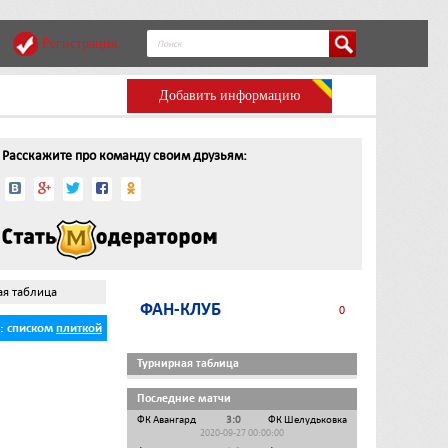
Регистрация
Добавить информацию
Расскажите про команду своим друзьям:
ая таблица
ФАН-КЛУБ
0
ь:
списком
плиткой
Турнирная таблица
Последние матчи
ФК Авангард
3:0
ФК Шелудьковка
2020-09-27 00:00:00