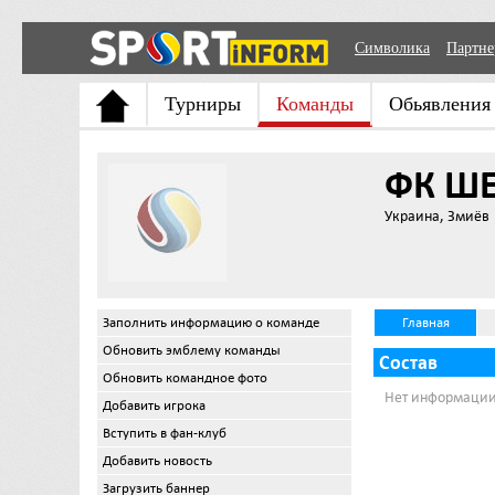
Символика
Партн
Турниры
Команды
Обьявления
ФК Ш
Украина, Змиёв
Заполнить информацию о команде
Главная
Обновить эмблему команды
Состав
Обновить командное фото
Нет информации
Добавить игрока
Вступить в фан-клуб
Добавить новость
Загрузить баннер