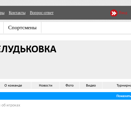
еры
Контакты
Вопрос-ответ
Вход
Спортсмены
ЕЛУДЬКОВКА
О команде
Новости
Фото
Видео
Турнирн
Показат
 об игроках