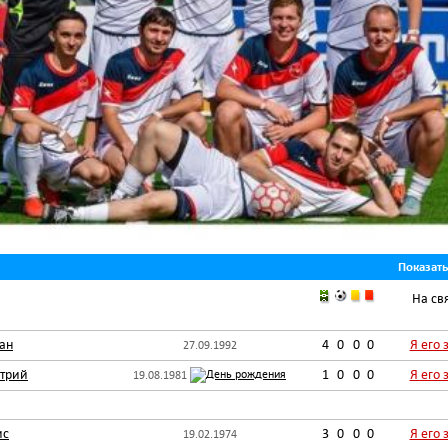
Показат
На св
ан
4
0
0
0
Я его 
27.09.1992
трий
1
0
0
0
Я его 
19.08.1981
ис
3
0
0
0
Я его 
19.02.1974