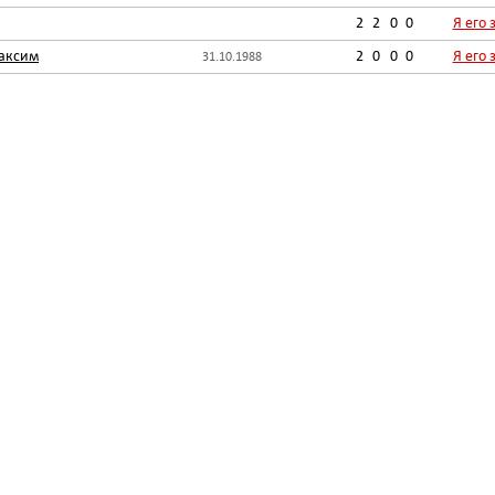
2
2
0
0
Я его 
аксим
2
0
0
0
Я его 
31.10.1988