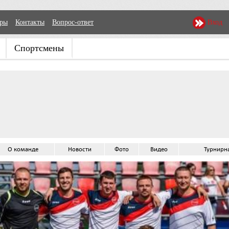
еры
Контакты
Вопрос-ответ
Вход
Спортсмены
О команде
Новости
Фото
Видео
Турнирн