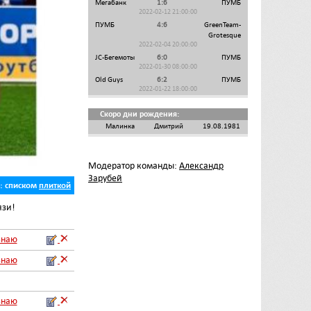
Мегабанк
1:6
ПУМБ
2022-02-12 21:00:00
ПУМБ
4:6
GreenTeam-
Grotesque
2022-02-04 20:00:00
JC-Бегемоты
6:0
ПУМБ
2022-01-30 08:00:00
Old Guys
6:2
ПУМБ
2022-01-22 18:00:00
Скоро дни рождения:
Малинка
Дмитрий
19.08.1981
Модератор команды:
Александр
Зарубей
ь:
списком
плиткой
язи!
знаю
знаю
знаю