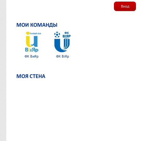
Вход
МОИ КОМАНДЫ
ФК ВиЯр
ФК ВіЯр
МОЯ СТЕНА