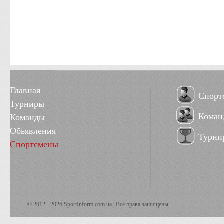
Главная
Спорт
Турниры
Коман
Команды
Обьявления
Турни
Спортсмены
© 2012 - 2026 SportInform.com.ua | Все права защищены.