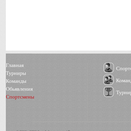
Главная
Спорт
Турниры
Коман
Команды
Обьявления
Турни
Спортсмены