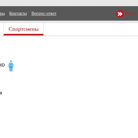
еры
Контакты
Вопрос-ответ
Вход
Спортсмены
ко
а