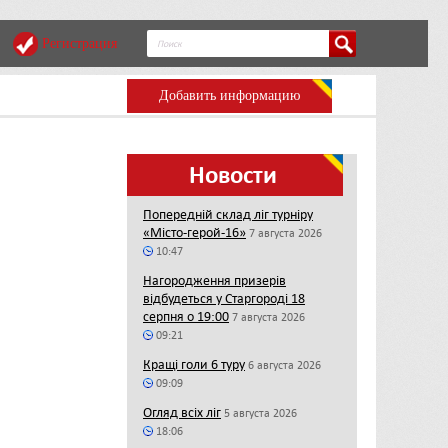
Регистрация
Добавить информацию
Новости
Попередній склад ліг турніру
«Місто-герой-16»
7 августа 2026
10:47
Нагородження призерів
відбудеться у Старгороді 18
серпня о 19:00
7 августа 2026
09:21
Кращі голи 6 туру
6 августа 2026
09:09
Огляд всіх ліг
5 августа 2026
18:06