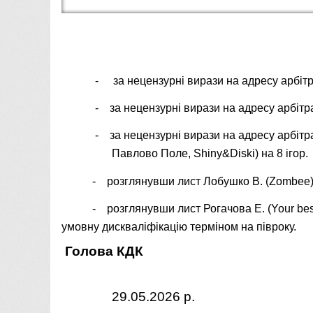
-
за нецензурні вирази на адресу арбіт
-
за нецензурні вирази на адресу арбітр
-
за нецензурні вирази на адресу арбітр
Павлово Поле, S
hiny&Diski)
на 8 ігор
.
-
розглянувши лист Лобушко В. (Zombee), 
-
розглянувши лист Рогачова Е. (Your bes
умовну дискваліфікацію терміном на півроку.
Голова КДК Ан
2
9
.0
5
.2026 р.