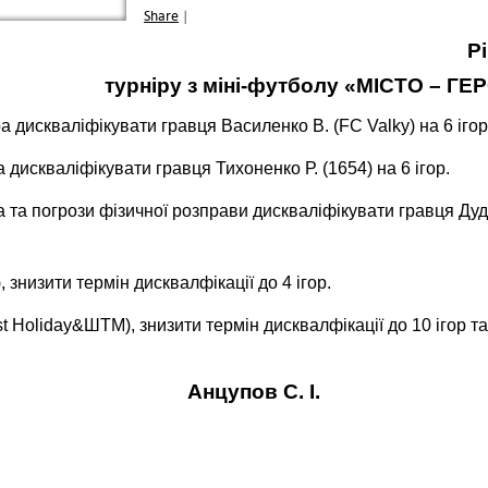
Share
|
Р
турніру з міні-футболу «МІСТО –
ра дискваліфікувати гравця Василенко В. (F
C
Valky
)
на 6 ігор
а дискваліфікувати гравця Тихоненко Р. (1654
)
на 6 ігор.
а та погрози фізичної розправи дискваліфікувати гравця Дуд
знизити термін дисквалфікації до 4 ігор.
t Holiday&ШТМ), знизити термін дисквалфікації до 10 ігор т
цупов С. І.