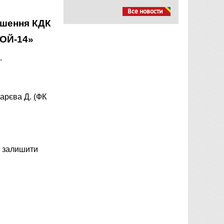
Все новости
ішення КДК
 ГЕРОЙ-14»
.
арєва Д. (ФК
а залишити