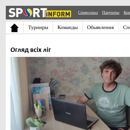
Символика
Партнеры
Кон
Турниры
Команды
Обьявления
Сп
Огляд всіх ліг