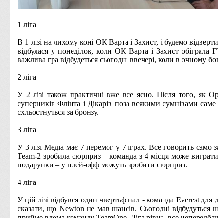
1 ліга
В 1 лізі на лихому коні
ОК Варта і Захист,
і будемо відверти
відбулася у понеділок, коли
ОК Варта і Захист
обіграла Г
важлива гра відбудеться сьогодні ввечері, коли в очному 
2 ліга
У 2 лізі також практичні вже все ясно.
Після того, як
Op
суперників Флінта і Дікарів поза всякими сумнівами саме т
схльостнуться за бронзу.
3 ліга
У 3 лізі Медіа має 7 перемог у 7 іграх.
Все говорить само за
Team-2
зробила сюрприз – команда з 4 місця може виграти
подарунки – у плей-офф можуть зробити сюрприз.
4 ліга
У цій лізі відбувся один чвертьфінал - команда
Everest для 
сказати, що
Newton
не мав шансів.
Сьогодні відбудуться 
прийме вдома команду
TeamOne
.
Ліга рівна, все непередба