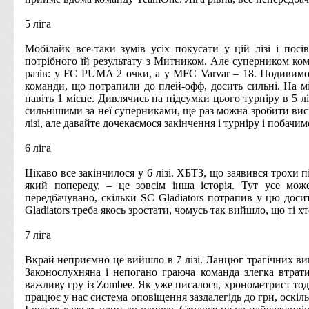
5 ліга
Мобілайк все-таки зумів усіх покусати у цій лізі і посів
потрібного їй результату з Митником.
Але суперником ко
разів:
у
FC PUMA
2 очки, а у
MFC Varvar
– 18. Подивимос
команди, що потрапили до плей-офф, досить сильні.
На м
навіть 1 місце.
Дивлячись на підсумки цього турніру в 5 лі
сильнішими за неї суперниками, ще раз можна зробити висн
лізі, але давайте дочекаємося закінчення і турніру і побачим
6 ліга
Цікаво все закінчилося у 6 лізі.
ХБТЗ, що заявився трохи пі
який попереду, – це зовсім інша історія.
Тут усе може
передбачувано, скільки
SC Gladiators
потрапив у цю досить
Gladiators
треба якось зростати, чомусь так вийшло, що ті хт
7 ліга
Вкрай неприємно це вийшло в 7 лізі.
Ланцюг трагічних вип
Законослухняна і непогано граюча команда злегка втрат
важливу гру із
Zombee
.
Як уже писалося, хронометрист тоді 
працює у нас система оповіщення заздалегідь до гри, оскільк