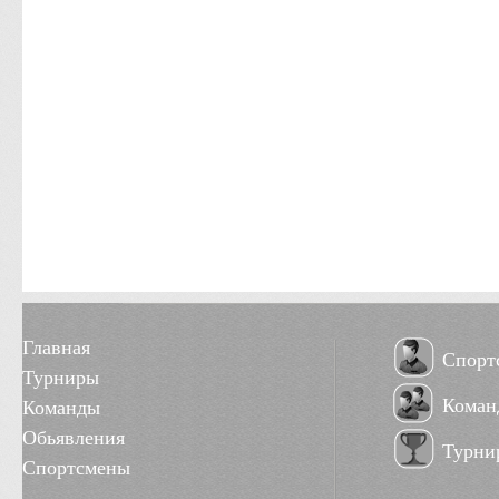
Главная
Спорт
Турниры
Коман
Команды
Обьявления
Турни
Спортсмены