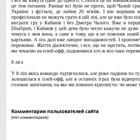
І все як кажуть один до одного.
Сталося це на найважливі
це теж питання.
Раніше всі були не проти, щоб Чалий гр
України з футзалу, де набив 20 м'ячів.
І він вирішив 
професіонали не можуть грати в цій лізі, але це вже було пі
виграти гру у Кабанів і без Дмитра Чалого.
Вже в перші
DisaSport,
і Кабанів у цей день було чесно кажучи не дуже 
чомусь є моя вина, а саме в тому, що я не пояснив новій
картками.
А ось далі вже ланцюг випадковостей.
І хрономе
переживає.
Життя діалектичне, і все, що не щастить, потім
ми чекаємо на плей-офф, подивимося хто ж все-таки перемож
8 ліга
У 8 лізі якісь команди підтягнулися, але різке падіння по 
залишилася в плей-офф, але в останніх іграх була відверто
головне запитання, на яке ми повинні відповісти: чи може
Комментарии пользователей сайта
(Нет комментариев)