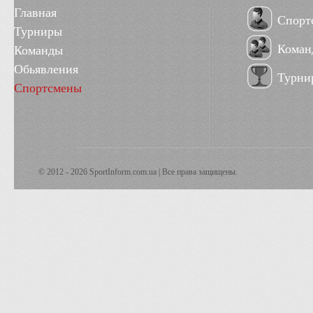
Главная
Спорт
Турниры
Коман
Команды
Обьявления
Турни
Спортсмены
© 2012 - 2026 SportInform.com.ua | Все права защищены.