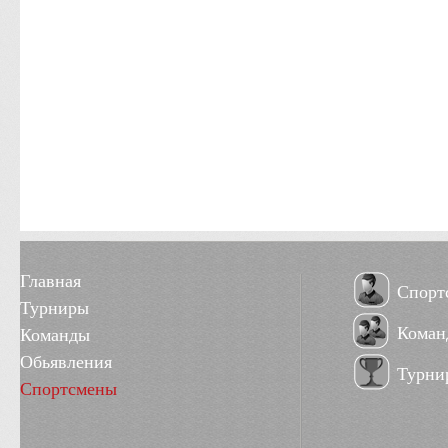
Главная
Спорт
Турниры
Коман
Команды
Обьявления
Турни
Спортсмены