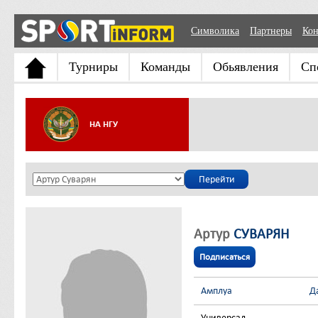
Символика
Партнеры
Кон
Турниры
Команды
Обьявления
Сп
НА НГУ
Артур
СУВАРЯН
Подписаться
Амплуа
Д
Универсал
-