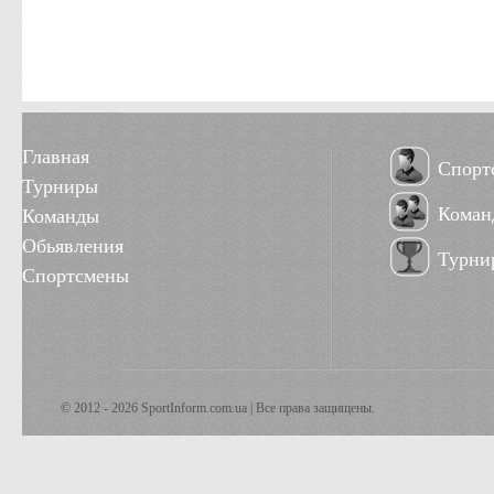
Главная
Спорт
Турниры
Коман
Команды
Обьявления
Турни
Спортсмены
© 2012 - 2026 SportInform.com.ua | Все права защищены.