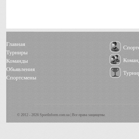
Главная
Спорт
Турниры
Коман
Команды
Обьявления
Турни
Спортсмены
© 2012 - 2026 SportInform.com.ua | Все права защищены.