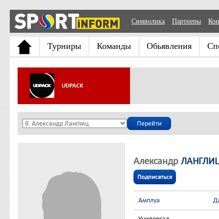
Символика
Партнеры
Кон
Турниры
Команды
Обьявления
Сп
UDPACK
Александр
ЛАНГЛИ
Подписаться
Амплуа
Д
Универсал
-