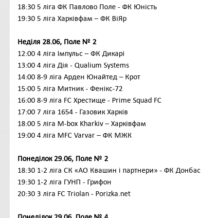
18:30
5
ліга
ФК Павлово Поле - ФК Юність
19:30
5 ліга
Харківфам – ФК ВіЯр
Неділя 28.06, Поле № 2
12:00 4 ліга
Імпульс – ФК Дикарі
13:00 4
ліга
Дія - Qualium Systems
14:00
8-9
ліга
Арден Юнайтед – Крот
15:00 5
ліга
Митник - Фенікс-72
16:00
8-9 ліга FC Хрестище
- Prime Squad FC
17:00 7 ліга
1654 - Газовик Харків
18:00
5 ліга
M
-
box
Kharkiv
– Харківфам
19:00
4
ліга
MFC Varvar – ФК МЖК
Понеділок 29.06, Поле № 2
18:30 1-2 ліга
СК «АО Квашин і партнери» - ФК Донбас
19:30 1-2
ліга ГУНП - Грифон
20:30
3 ліга
FC Triolan - Porizka.net
Понеділок 29.06, Поле № 4