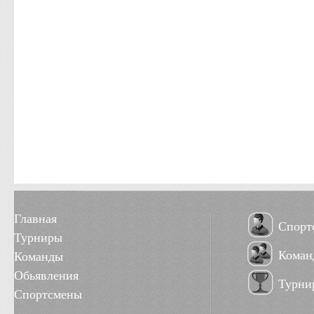
Главная
Спорт
Турниры
Коман
Команды
Обьявления
Турни
Спортсмены