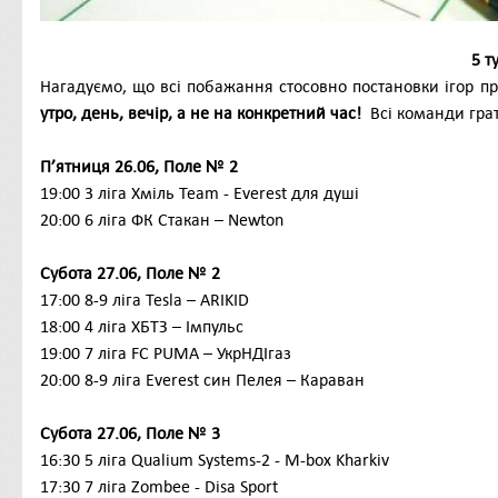
5 т
Нагадуємо, що всі побажання стосовно постановки ігор 
утро, день, вечір, а не на конкретний час!
Всі команди грат
П’ятниця
26
.06,
Поле № 2
19:00 3 ліга
Хміль Team - Everest для душі
20:00 6
ліга
ФК Стакан – Newton
Субота 27.06, Поле № 2
17:00
8-9
ліга
Tesla – ARIKID
18:00
4
ліга
ХБТЗ – Імпульс
19:00 7
ліга
FC PUMA – УкрНДІгаз
20:00 8-9
ліга
Everest син Пелея – Караван
Субота 27.06, Поле № 3
16:30
5
ліга
Qualium Systems-2 -
M
-
box
Kharkiv
17:30
7
ліга
Zombee - Disa Sport